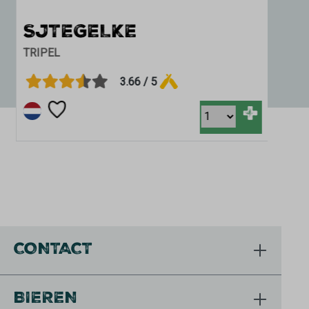
SJTEGELKE
D
TRIPEL
IPA
3.66 / 5
+
CONTACT
BIEREN