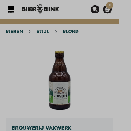
0
hoofdinhoud
BIEREN
STIJL
BLOND
Afbeeldingengalerij overslaan
BROUWERIJ VAKWERK