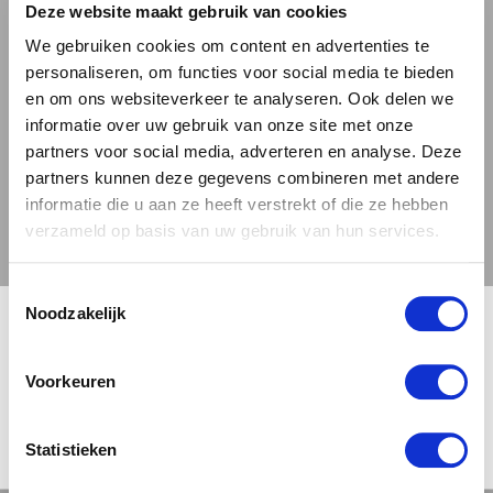
Deze website maakt gebruik van cookies
hoppig van smaak, met een licht zurige
We gebruiken cookies om content en advertenties te
ondertoon die het een verfrissend karakter
personaliseren, om functies voor social media te bieden
geeft. Dit maakt Heuvelke tot een bier dat je
en om ons websiteverkeer te analyseren. Ook delen we
smaakpapillen prikkelt en je uitnodigt om nog
informatie over uw gebruik van onze site met onze
een slok te nemen. Het is een bier dat goed
partners voor social media, adverteren en analyse. Deze
partners kunnen deze gegevens combineren met andere
samengaat met een verscheidenheid aan
informatie die u aan ze heeft verstrekt of die ze hebben
gerechten, van salades tot kip en gevogelte,
verzameld op basis van uw gebruik van hun services.
van witvis tot jonge en romige kazen. Ook bij
vette vis komt de smaak van Heuvelke
Toestemmingsselectie
uitstekend tot zijn recht.
🍺 LEEFDTIJDSCHECK 🍺
Noodzakelijk
Je moet 18 jaar of ouder zijn om deze site te bezoeken.
Brouwerij Vakwerk heeft met Heuvelke een
Voorkeuren
bier gecreëerd dat een perfecte balans heeft
weten te vinden tussen traditie en innovatie.
JA, IK BEN 18 JAAR OF OUDER
NEE
Statistieken
Een bier dat je uitnodigt om te relaxen en te
genieten, om je te verliezen in de complexiteit