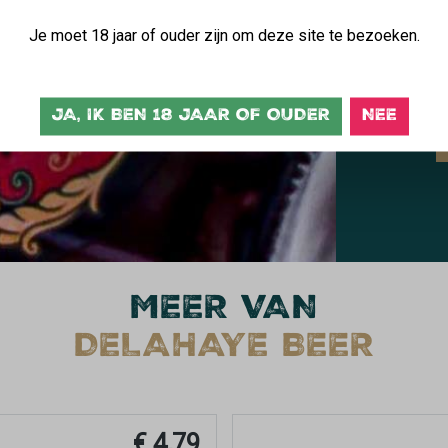
h
Je moet 18 jaar of ouder zijn om deze site te bezoeken.
H
a
JA, IK BEN 18 JAAR OF OUDER
NEE
MEER VAN
DELAHAYE BEER
€ 4,79