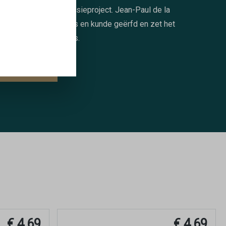
obby tot een waar passieproject. Jean-Paul de la
aye heeft deze kennis en kunde geërfd en zet het
mbacht voort met trots.
LEES MEER
€ 4,69
€ 4,69