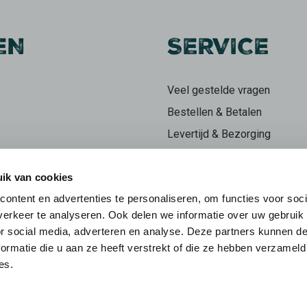
EN
SERVICE
Veel gestelde vragen
Bestellen & Betalen
Levertijd & Bezorging
Retourneren
ik van cookies
Klachten
ontent en advertenties te personaliseren, om functies voor soci
n
Herroepingsrecht
erkeer te analyseren. Ook delen we informatie over uw gebruik
ieren
Mijn account
or social media, adverteren en analyse. Deze partners kunnen 
ormatie die u aan ze heeft verstrekt of die ze hebben verzameld
es.