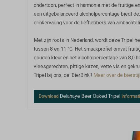
ondertoon, perfect in harmonie met de fruitige en
een uitgebalanceerd alcoholpercentage biedt dez
drinkervaring voor de liefhebbers van ambachteli
Met zijn roots in Nederland, wordt deze Tripel h
tussen 8 en 11 °C. Het smaakprofiel omvat fruitige
gouden kleur en het alcoholpercentage van 8,0 
vleesgerechten, pittige kazen, vette vis en gek
Tripel bij ons, de 'BierBink'!
Meer over de bierstijl
Delahaye Beer Oaked Tripel
Download
informat