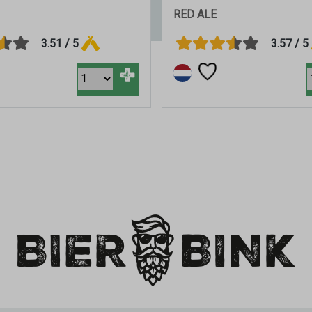
RED ALE
3.51 / 5
3.57 / 5
+