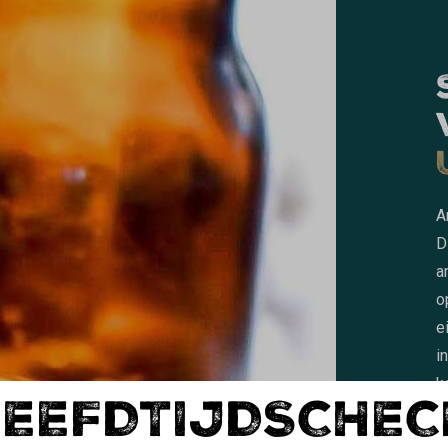
A
D
a
o
e
i
k
LEEFDTIJDSCHEC
F
b