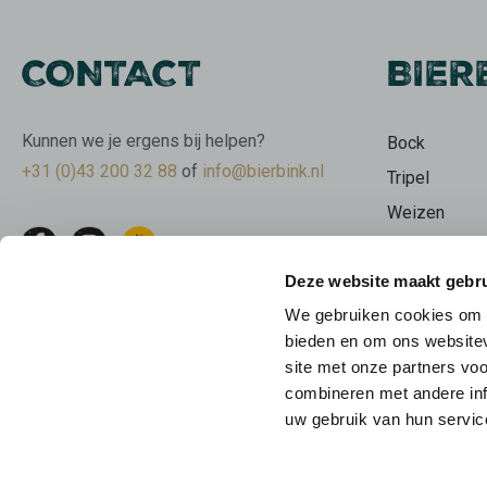
CONTACT
BIER
Kunnen we je ergens bij helpen?
Bock
+31 (0)43 200 32 88
of
info@bierbink.nl
Tripel
Weizen
Wit
Deze website maakt gebru
Stout
We gebruiken cookies om c
Bierpakkette
bieden en om ons websitev
Limburgse b
site met onze partners vo
Beer Geeks
combineren met andere inf
uw gebruik van hun servic