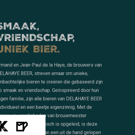
SMAAK,
VRIENDSCHAP,
UNIEK BIER.
rmand en Jean-Paul de la Haye, de brouwers van
ELAHAYE BEER, streven ernaar om unieke,
mbachtelijke bieren te creëren die gebaseerd zijn
p smaak en vriendschap. Geïnspireerd door hun
igen familie, zijn alle bieren van DELAHAYE BEER
ndividueel en een beetje eigenzinnig. Met de
ennis en vaardigheden van brouwmeester
K 🍺
renske, die autodidactisch is opgeleid, is deze
rouwerij uitgegroeid van een uit de hand gelopen