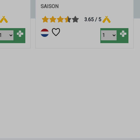
SAISON
3.65 / 5
+
+