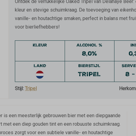
Ontdek de verrukkelijke Oaked Tripel van Delahaye Beer:
kleur en stevige schuimkraag. De toevoeging van eikenhou
vanille- en houtachtige smaken, perfect in balans met frui
voor bierliefhebbers!
KLEUR
ALCOHOL %
I
8,0%
0,
LAND
BIERSTIJL
SERVE
TRIPEL
8 -
Stijl:
Tripel
Herkom
r is een meesterlijk gebrouwen bier met een diepgaande
t met een diep gouden tint en een robuuste schuimkraag.
proces zorgt voor een subtiele vanille- en houtachtige