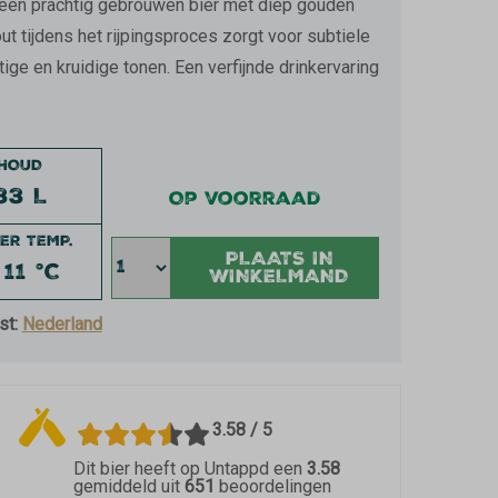
 een prachtig gebrouwen bier met diep gouden
t tijdens het rijpingsproces zorgt voor subtiele
tige en kruidige tonen. Een verfijnde drinkervaring
NHOUD
33 L
Op voorraad
ER TEMP.
PLAATS IN
 11 °C
WINKELMAND
st:
Nederland
3.58 / 5
Dit bier heeft op Untappd een
3.58
gemiddeld uit
651
beoordelingen