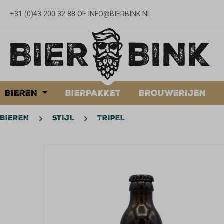
oekopdracht
Ga naar de hoofdnavigatie
+31 (0)43 200 32 88
OF
INFO@BIERBINK.NL
BIEREN
BIERPAKKET
BROUWERIJEN
BIEREN
STIJL
TRIPEL
Afbeeldingengalerij overslaan