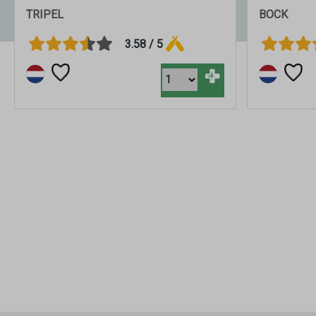
TRIPEL
BOCK
3.58 / 5
+