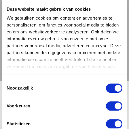
gekruide specialiteiten, waarbij de tropische
Deze website maakt gebruik van cookies
fruittoetsen de rokerige en pittige smaken
We gebruiken cookies om content en advertenties te
prachtig complementeren. Ook bij
personaliseren, om functies voor social media te bieden
schelpdieren brengt de frisse citrus het beste
en om ons websiteverkeer te analyseren. Ook delen we
naar boven in zeevruchten. Serveer gekoeld
informatie over uw gebruik van onze site met onze
partners voor social media, adverteren en analyse. Deze
tussen 8-11°C in een IPA-glas om de aroma's
partners kunnen deze gegevens combineren met andere
optimaal tot hun recht te laten komen. Bestel
informatie die u aan ze heeft verstrekt of die ze hebben
nu bij Bierbink.nl en ervaar waarom deze Ierse
verzameld op basis van uw gebruik van hun services.
IPA internationale erkenning heeft gekregen -
een bier dat elke gelegenheid tot een
Toestemmingsselectie
🍺 LEEFDTIJDSCHECK 🍺
bijzondere smaakervaring maakt.
Noodzakelijk
Je moet 18 jaar of ouder zijn om deze site te bezoeken.
Meer over de bierstijl IPA.
Voorkeuren
JA, IK BEN 18 JAAR OF OUDER
NEE
Dundalk Bay Brewery Irish IPA
Statistieken
Download
informatie