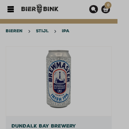
0
hoofdinhoud
BIEREN
STIJL
IPA
Afbeeldingengalerij overslaan
DUNDALK BAY BREWERY