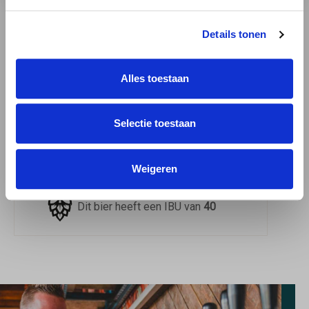
Dit bier heeft op Untappd een
4
gemiddeld uit
595
beoordelingen
Details tonen
Dit bier drink je het beste uit een
Teku
Alles toestaan
Het smaakprofiel van dit bier
Chocolade Toffee , Vanille
Selectie toestaan
Dit bier smaakt heerlijk bij
, BBQ , Pittige en belegen kazen ,
Zoete desserts
Weigeren
Dit bier heeft een IBU van
40