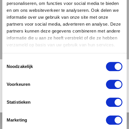
personaliseren, om functies voor social media te bieden
perfect aan en zorgen voor een unieke
en om ons websiteverkeer te analyseren. Ook delen we
culinaire ervaring.
informatie over uw gebruik van onze site met onze
partners voor social media, adverteren en analyse. Deze
Brouwerij Dutch Bargain staat bekend om haar
partners kunnen deze gegevens combineren met andere
innovatieve en smaakvolle bieren. De Eclair,
informatie die u aan ze heeft verstrekt of die ze hebben
een Pastry Stout, is hier geen uitzondering op.
verzameld op basis van uw gebruik van hun services.
De bieren van Dutch Bargain zijn bij ons,
Toestemmingsselectie
Bierbink, te bestellen. Probeer de Eclair en
🍺 LEEFDTIJDSCHECK 🍺
Noodzakelijk
laat je verrassen door de unieke smaak van dit
bijzondere bier.
Meer over de bierstijl Stout.
Je moet 18 jaar of ouder zijn om deze site te bezoeken.
Voorkeuren
Dutch Bargain Famous Pastries: Eclair
Download
informat
JA, IK BEN 18 JAAR OF OUDER
NEE
Statistieken
Download het
proefformulier
Marketing
4 / 5