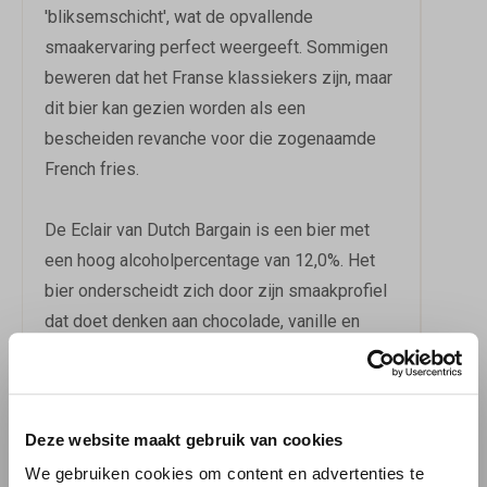
'bliksemschicht', wat de opvallende
smaakervaring perfect weergeeft. Sommigen
beweren dat het Franse klassiekers zijn, maar
dit bier kan gezien worden als een
bescheiden revanche voor die zogenaamde
French fries.
De Eclair van Dutch Bargain is een bier met
een hoog alcoholpercentage van 12,0%. Het
bier onderscheidt zich door zijn smaakprofiel
dat doet denken aan chocolade, vanille en
toffee. Deze smaakcombinatie maakt het bier
uitermate geschikt om te combineren met
BBQ-gerechten, pittige en belegen kazen en
Deze website maakt gebruik van cookies
zoete desserts. De rijke en decadente
smaken van de Eclair vullen deze gerechten
We gebruiken cookies om content en advertenties te