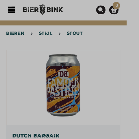
0
hoofdinhoud
BIEREN
STIJL
STOUT
Afbeeldingengalerij overslaan
DUTCH BARGAIN