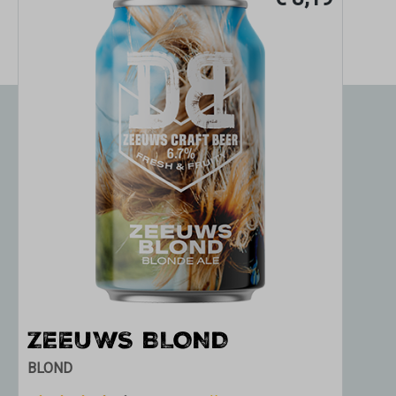
ZEEUWS BLOND
Z
BLOND
TRI