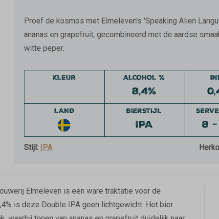
Proef de kosmos met Elmeleven's 'Speaking Alien Language
ananas en grapefruit, gecombineerd met de aardse smaak
witte peper.
KLEUR
ALCOHOL %
I
8,4%
0,
LAND
BIERSTIJL
SERVE
IPA
8 -
Stijl:
IPA
Herk
werij Elmeleven is een ware traktatie voor de
4% is deze Double IPA geen lichtgewicht. Het bier
, waarbij tonen van ananas en grapefruit duidelijk naar