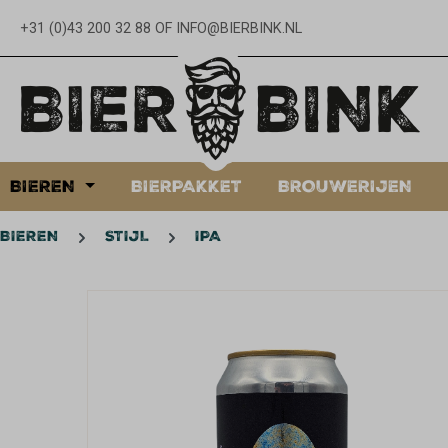
oekopdracht
Ga naar de hoofdnavigatie
+31 (0)43 200 32 88
OF
INFO@BIERBINK.NL
BIEREN
BIERPAKKET
BROUWERIJEN
BIEREN
STIJL
IPA
Afbeeldingengalerij overslaan