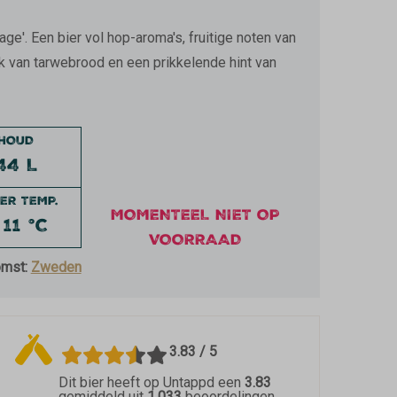
'. Een bier vol hop-aroma's, fruitige noten van
 van tarwebrood en een prikkelende hint van
NHOUD
44 L
ER TEMP.
MOMENTEEL NIET OP
 11 °C
VOORRAAD
omst:
Zweden
3.83 / 5
Dit bier heeft op Untappd een
3.83
gemiddeld uit
1.033
beoordelingen