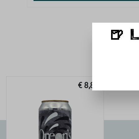
🍺 
€ 8,89