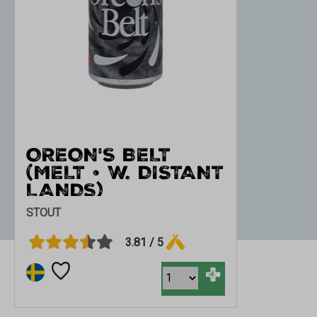
OREON'S BELT
(MELT • W. DISTANT
LANDS)
STOUT
3.81 / 5
+