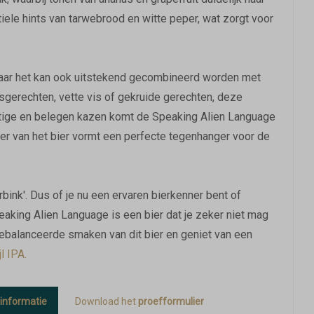
iele hints van tarwebrood en witte peper, wat zorgt voor
, maar het kan ook uitstekend gecombineerd worden met
esgerechten, vette vis of gekruide gerechten, deze
ittige en belegen kazen komt de Speaking Alien Language
kter van het bier vormt een perfecte tegenhanger voor de
rbink'. Dus of je nu een ervaren bierkenner bent of
king Alien Language is een bier dat je zeker niet mag
gebalanceerde smaken van dit bier en geniet van een
l IPA.
informatie
Download het
proefformulier