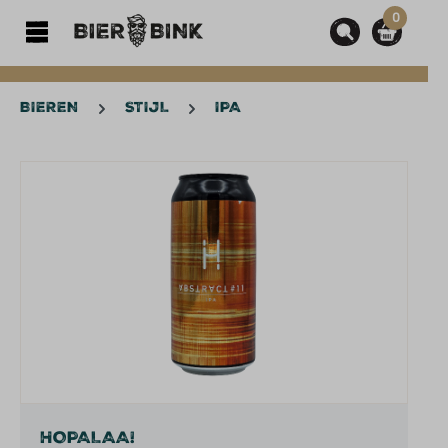
0
hoofdinhoud
BIEREN
STIJL
IPA
Afbeeldingengalerij overslaan
HOPALAA!