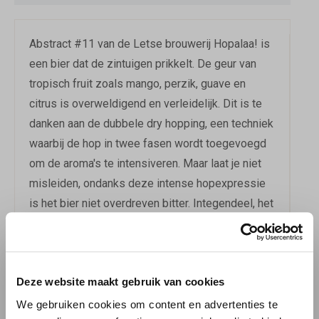
Abstract #11 van de Letse brouwerij Hopalaa! is
een bier dat de zintuigen prikkelt. De geur van
tropisch fruit zoals mango, perzik, guave en
citrus is overweldigend en verleidelijk. Dit is te
danken aan de dubbele dry hopping, een techniek
waarbij de hop in twee fasen wordt toegevoegd
om de aroma's te intensiveren. Maar laat je niet
misleiden, ondanks deze intense hopexpressie
is het bier niet overdreven bitter. Integendeel, het
blijft prachtig in balans en nodigt je uit om nog
een slok te nemen.
Deze website maakt gebruik van cookies
Met een alcoholpercentage van 6,5% is dit een
bier dat je met respect moet drinken. De smaken
We gebruiken cookies om content en advertenties te