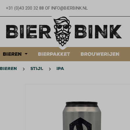
oekopdracht
Ga naar de hoofdnavigatie
+31 (0)43 200 32 88
OF
INFO@BIERBINK.NL
BIEREN
BIERPAKKET
BROUWERIJEN
BIEREN
STIJL
IPA
Afbeeldingengalerij overslaan