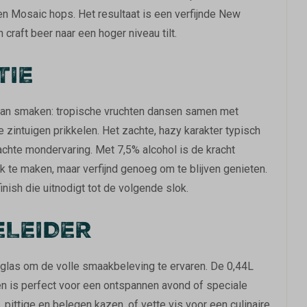
 Mosaic hops. Het resultaat is een verfijnde New
craft beer naar een hoger niveau tilt.
TIE
van smaken: tropische vruchten dansen samen met
e zintuigen prikkelen. Het zachte, hazy karakter typisch
chte mondervaring. Met 7,5% alcohol is de kracht
k te maken, maar verfijnd genoeg om te blijven genieten.
inish die uitnodigt tot de volgende slok.
ELEIDER
A glas om de volle smaakbeleving te ervaren. De 0,44L
en is perfect voor een ontspannen avond of speciale
ittige en belegen kazen, of vette vis voor een culinaire