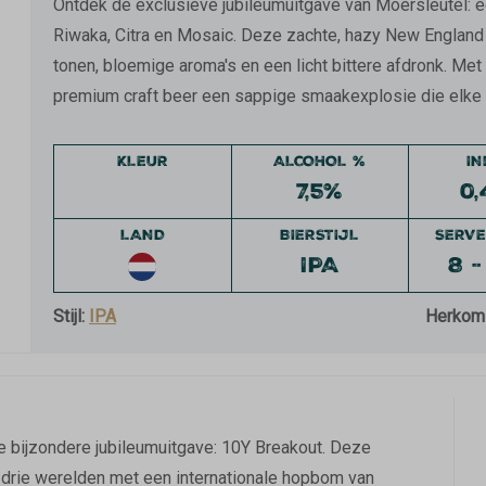
Ontdek de exclusieve jubileumuitgave van Moersleutel: 
Riwaka, Citra en Mosaic. Deze zachte, hazy New England 
tonen, bloemige aroma's en een licht bittere afdronk. Met 
premium craft beer een sappige smaakexplosie die elke 
KLEUR
ALCOHOL %
I
7,5%
0,
LAND
BIERSTIJL
SERVE
IPA
8 -
Stijl:
IPA
Herkom
ze bijzondere jubileumuitgave: 10Y Breakout. Deze
drie werelden met een internationale hopbom van