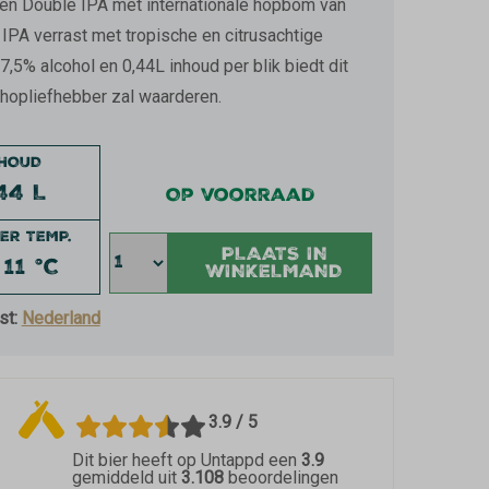
een Double IPA met internationale hopbom van
IPA verrast met tropische en citrusachtige
7,5% alcohol en 0,44L inhoud per blik biedt dit
hopliefhebber zal waarderen.
NHOUD
44 L
Op voorraad
ER TEMP.
PLAATS IN
 11 °C
WINKELMAND
st:
Nederland
3.9 / 5
Dit bier heeft op Untappd een
3.9
gemiddeld uit
3.108
beoordelingen