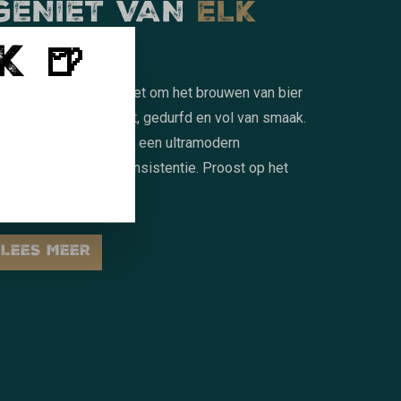
GENIET VAN
ELK
SLOKJE
K 🍺
ij Moersleutel draait het om het brouwen van bier
at echt lekker is. Groot, gedurfd en vol van smaak.
et topingrediënten en een ultramodern
rouwsysteem voor consistentie. Proost op het
oede leven!
LEES MEER