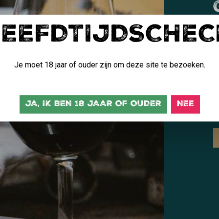
LEEFDTIJDSCHEC
B
d
Je moet 18 jaar of ouder zijn om deze site te bezoeken.
M
b
JA, IK BEN 18 JAAR OF OUDER
NEE
g