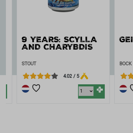
9 YEARS: SCYLLA
GEIT
AND CHARYBDIS
STOUT
BOCK
4.02 / 5
+