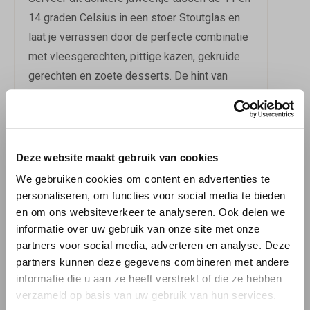
14 graden Celsius in een stoer Stoutglas en
laat je verrassen door de perfecte combinatie
met vleesgerechten, pittige kazen, gekruide
gerechten en zoete desserts. De hint van
gedroogd fruit voegt een subtiele zoetheid
toe aan de complexe smaakbeleving. Bij
BierBink kun je dit unieke brouwsel bestellen
en jezelf trakteren op een onvergetelijke
Deze website maakt gebruik van cookies
bierervaring. Laat Moersleutel Motorolie je
We gebruiken cookies om content en advertenties te
meenemen op een smaakvolle reis door de
personaliseren, om functies voor social media te bieden
wereld van donkere bieren.
Meer over de
en om ons websiteverkeer te analyseren. Ook delen we
informatie over uw gebruik van onze site met onze
bierstijl Stout.
partners voor social media, adverteren en analyse. Deze
partners kunnen deze gegevens combineren met andere
Moersleutel Motor Oil
Download
informatie
informatie die u aan ze heeft verstrekt of die ze hebben
verzameld op basis van uw gebruik van hun services.