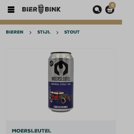
0
hoofdinhoud
BIEREN
STIJL
STOUT
Afbeeldingengalerij overslaan
MOERSLEUTEL