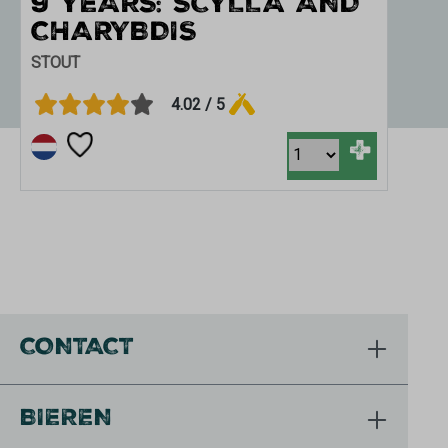
9 YEARS: SCYLLA AND
G
CHARYBDIS
BOC
STOUT
4.02 / 5
+
CONTACT
BIEREN