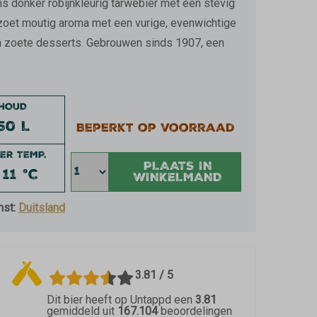
s donker robijnkleurig tarwebier met een stevig
zoet moutig aroma met een vurige, evenwichtige
en zoete desserts. Gebrouwen sinds 1907, een
NHOUD
50 L
Beperkt op voorraad
ER TEMP.
PLAATS IN
 11 °C
WINKELMAND
mst:
Duitsland
3.81 / 5
Dit bier heeft op Untappd een
3.81
gemiddeld uit
167.104
beoordelingen