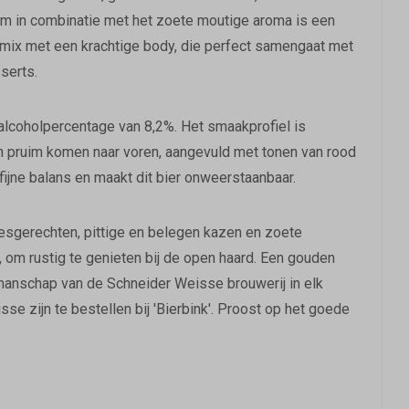
am in combinatie met het zoete moutige aroma is een
 mix met een krachtige body, die perfect samengaat met
serts.
 alcoholpercentage van 8,2%. Het smaakprofiel is
n pruim komen naar voren, aangevuld met tonen van rood
 fijne balans en maakt dit bier onweerstaanbaar.
esgerechten, pittige en belegen kazen en zoete
n, om rustig te genieten bij de open haard. Een gouden
anschap van de Schneider Weisse brouwerij in elk
se zijn te bestellen bij 'Bierbink'. Proost op het goede