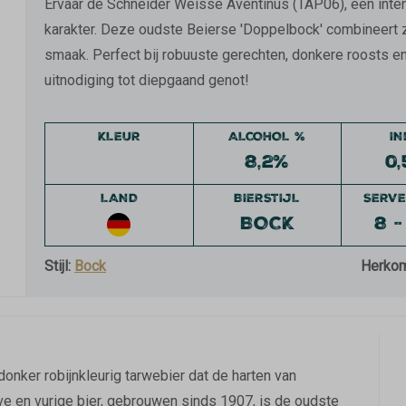
Ervaar de Schneider Weisse Aventinus (TAP06), een inten
karakter. Deze oudste Beierse 'Doppelbock' combineert 
smaak. Perfect bij robuuste gerechten, donkere roosts 
uitnodiging tot diepgaand genot!
KLEUR
ALCOHOL %
I
8,2%
0,
LAND
BIERSTIJL
SERVE
BOCK
8 -
Stijl:
Bock
Herko
nker robijnkleurig tarwebier dat de harten van
eve en vurige bier, gebrouwen sinds 1907, is de oudste