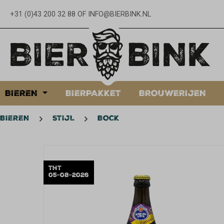
oekopdracht
Ga naar de hoofdnavigatie
+31 (0)43 200 32 88
OF
INFO@BIERBINK.NL
BIEREN
BIERPAKKET
BROUWERIJEN
BIEREN
STIJL
BOCK
Afbeeldingengalerij overslaan
THT
05-08-2026