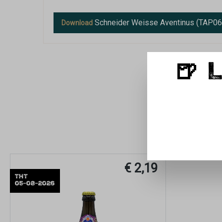
Schneider Weisse Aventinus (TAP0
Download
🍺 
€ 2,19
THT
05-08-2026