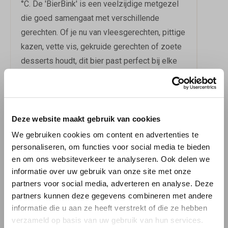
°C. De 'BierBink' is een veelzijdige metgezel
die goed samengaat met verschillende
gerechten. Of je nu van vleesgerechten, pittige
kazen, vette vis, gekruide gerechten of zoete
desserts houdt, dit bier past perfect bij elke
smaakervaring.
Met een EBU van 30 en een alcoholpercentage
van 6,5, is de 'BierBink' een bier dat je niet wilt
Deze website maakt gebruik van cookies
missen. Bestel nu je eigen flesje 'BierBink' en
We gebruiken cookies om content en advertenties te
beleef de verrukking van dit Belgische
personaliseren, om functies voor social media te bieden
en om ons websiteverkeer te analyseren. Ook delen we
meesterwerk bij jou thuis. Proost!
Meer over
informatie over uw gebruik van onze site met onze
de bierstijl Blond.
partners voor social media, adverteren en analyse. Deze
partners kunnen deze gegevens combineren met andere
informatie die u aan ze heeft verstrekt of die ze hebben
The Musketeer Troubadour Blond
Download
informatie
verzameld op basis van uw gebruik van hun services.