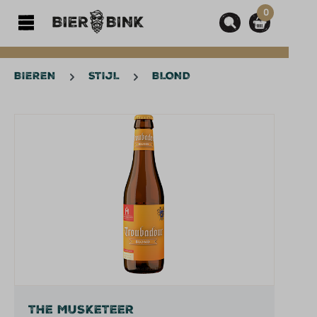
0
hoofdinhoud
BIEREN
STIJL
BLOND
Afbeeldingengalerij overslaan
THE MUSKETEER