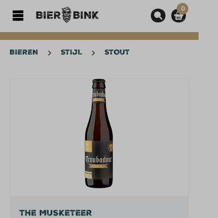
0
hoofdinhoud
BIEREN
STIJL
STOUT
Afbeeldingengalerij overslaan
THE MUSKETEER