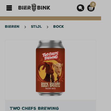
0
hoofdinhoud
BIEREN
STIJL
BOCK
Afbeeldingengalerij overslaan
TWO CHEFS BREWING