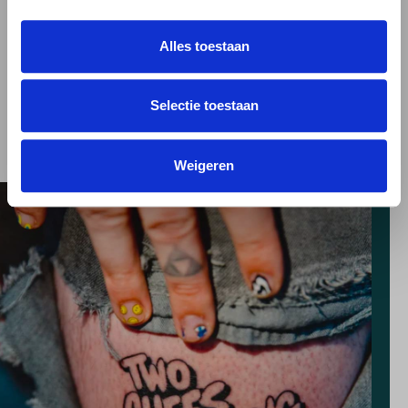
Dit bier smaakt heerlijk bij
, Gekruide gerechten , Pittige en
Alles toestaan
belegen kazen , Vette vis ,
Vleesgerechten , Zoete desserts
Selectie toestaan
Weigeren