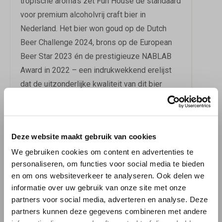
tropische aroma's zet Fun House de standaard
voor premium alcoholvrij craft bier in
Nederland. Het bier won goud op de Dutch
Beer Challenge 2024, brons op de European
Beer Star 2023 én de prestigieuze NABLAB
Award in 2022 – een indrukwekkend erelijst
dat de uitzonderlijke kwaliteit van dit bier
onderstreept.
EEN SMAAKSENSATIE
Deze website maakt gebruik van cookies
Fun House is gebrouwen als een volwaardige
We gebruiken cookies om content en advertenties te
New England IPA met een zorgvuldig
personaliseren, om functies voor social media te bieden
en om ons websiteverkeer te analyseren. Ook delen we
samengesteld smaakprofiel van ananas,
informatie over uw gebruik van onze site met onze
mango, citrus, perzik en bloemige tropische
partners voor social media, adverteren en analyse. Deze
noten. De moutbasis van gerst, tarwe en haver
partners kunnen deze gegevens combineren met andere
zorgt voor een karakteristiek romig