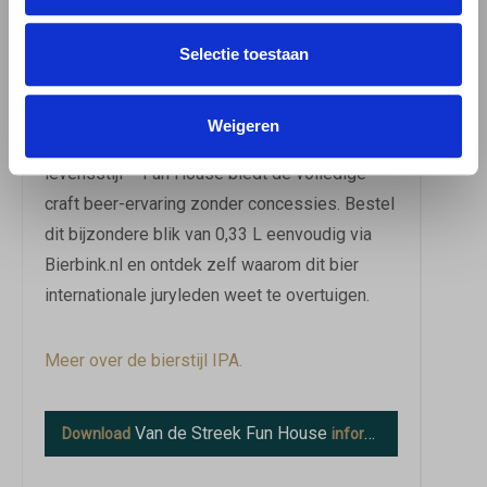
het ook een uitstekende keuze bij Aziatisch
geïnspireerde gerechten of pittige snacks
Selectie toestaan
waarbij de zachte bitterheid mooi in balans
brengt. Of je nu nuchter wil blijven, rijdt of
Weigeren
simpelweg kiest voor een bewustere
levensstijl – Fun House biedt de volledige
craft beer-ervaring zonder concessies. Bestel
dit bijzondere blik van 0,33 L eenvoudig via
Bierbink.nl en ontdek zelf waarom dit bier
internationale juryleden weet te overtuigen.
Meer over de bierstijl IPA.
Van de Streek Fun House
Download
informatie