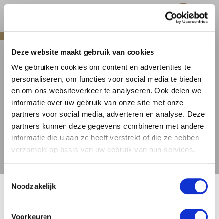
0
hoofdinhoud
BIEREN
STIJL
QUADRUPEL
Deze website maakt gebruik van cookies
We gebruiken cookies om content en advertenties te
personaliseren, om functies voor social media te bieden
Afbeeldingengalerij overslaan
en om ons websiteverkeer te analyseren. Ook delen we
informatie over uw gebruik van onze site met onze
partners voor social media, adverteren en analyse. Deze
partners kunnen deze gegevens combineren met andere
informatie die u aan ze heeft verstrekt of die ze hebben
verzameld op basis van uw gebruik van hun services.
Toestemmingsselectie
🍺 LEEFDTIJDSCHECK 🍺
Noodzakelijk
Je moet 18 jaar of ouder zijn om deze site te bezoeken.
ANTWERPSE BROUW COMPAGNIE
Voorkeuren