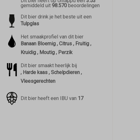
Dit bier heeft op Untappd een
3.53
gemiddeld uit
98.570
beoordelingen
Dit bier drink je het beste uit een
Tulpglas
Het smaakprofiel van dit bier
Banaan Bloemig , Citrus , Fruitig ,
Kruidig , Moutig , Perzik
Dit bier smaakt heerlijk bij
, Harde kaas , Schelpdieren ,
Vleesgerechten
Dit bier heeft een IBU van
17