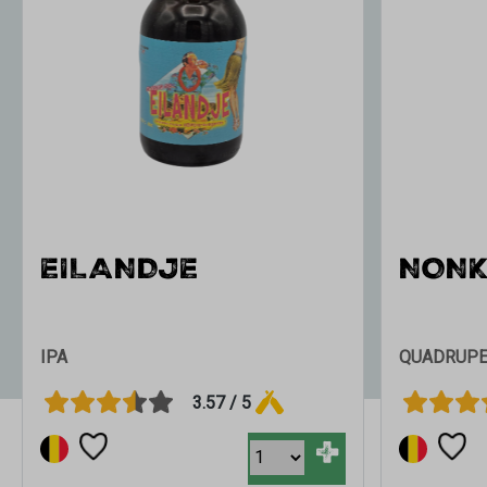
EILANDJE
NONK
IPA
QUADRUPE
3.57 / 5
+