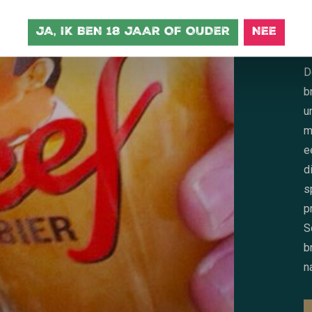
JA, IK BEN 18 JAAR OF OUDER
NEE
D
v
D
b
u
m
e
d
s
p
S
b
n