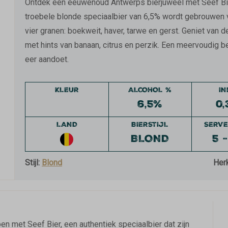
Ontdek een eeuwenoud Antwerps bierjuweel met Seef Bi
troebele blonde speciaalbier van 6,5% wordt gebrouwen
vier granen: boekweit, haver, tarwe en gerst. Geniet van 
met hints van banaan, citrus en perzik. Een meervoudig be
eer aandoet.
KLEUR
ALCOHOL %
I
6,5%
0,
LAND
BIERSTIJL
SERVE
BLOND
5 -
Stijl:
Blond
Her
en met Seef Bier, een authentiek speciaalbier dat zijn