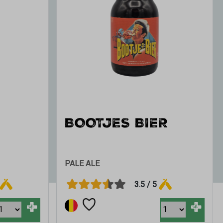
BOOTJES BIER
PALE ALE
3.5 / 5
+
+