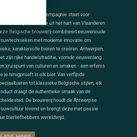
BROUWTRADITIE
e Antwerpse Brouw Compagnie staat voor
akmanschap en traditie uit het hart van Vlaanderen.
eze Belgische brouwerij combineert eeuwenoude
rouwtechnieken met moderne innovatie om
nieke, karaktervolle bieren te creëren. Antwerpen,
et zijn rijke handelstraditie, vormde eeuwenlang
en kruispunt van culturen en smaken - een erfenis
ie je terugproeft in elk bier. Van verfijnde
peciaalbieren tot klassieke Belgische stijlen, elk
roduct draagt de authentieke smaak van de
cheldestad. De brouwerij houdt de Antwerpse
rouwcultuur levend en brengt deze met passie
aar bierliefhebbers wereldwijd.