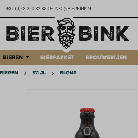
oekopdracht
Ga naar de hoofdnavigatie
+31 (0)43 200 32 88
OF
INFO@BIERBINK.NL
BIEREN
BIERPAKKET
BROUWERIJEN
BIEREN
STIJL
BLOND
Afbeeldingengalerij overslaan