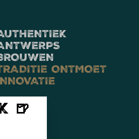
AUTHENTIEK
ANTWERPS
BROUWEN
TRADITIE ONTMOET
INNOVATIE
ANTWERPSE BROUW
K 🍺
COMPAGNIE -
AUTHENTIEKE
BELGISCHE