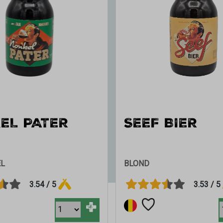
EL PATER
SEEF BIER
L
BLOND
3.54 / 5
3.53 / 5
+