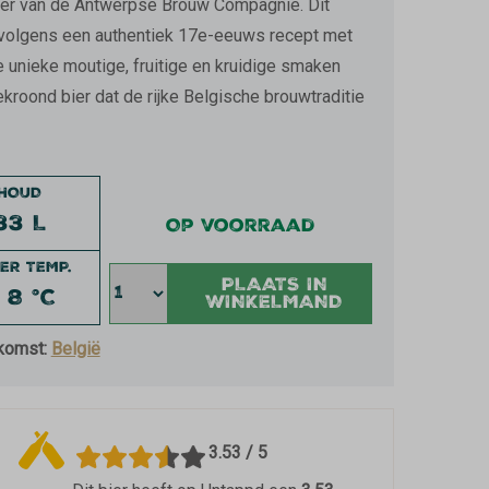
er van de Antwerpse Brouw Compagnie. Dit
 volgens een authentiek 17e-eeuws recept met
de unieke moutige, fruitige en kruidige smaken
kroond bier dat de rijke Belgische brouwtraditie
NHOUD
33 L
Op voorraad
ER TEMP.
PLAATS IN
 8 °C
WINKELMAND
komst:
België
3.53 / 5