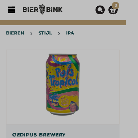
0
hoofdinhoud
BIEREN
STIJL
IPA
Afbeeldingengalerij overslaan
OEDIPUS BREWERY