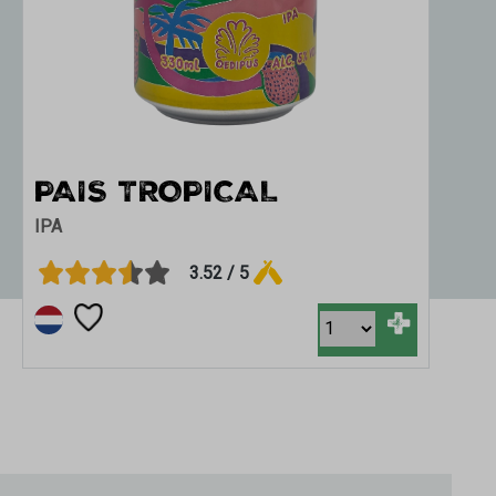
PAIS TROPICAL
TH
IPA
TRI
3.52 / 5
+