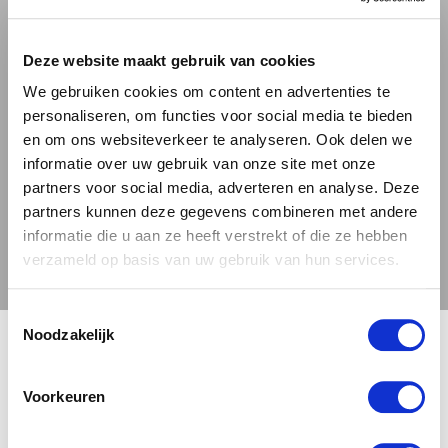
complexiteit prachtig naar voren. Of je nu
geniet van een zonnige barbecue, een
Deze website maakt gebruik van cookies
gezellige borrel of een ontspannen avond -
We gebruiken cookies om content en advertenties te
deze doordrinkbare IPA past bij elke
personaliseren, om functies voor social media te bieden
gelegenheid. Bestel Oedipus Pais Tropical bij
en om ons websiteverkeer te analyseren. Ook delen we
Bierbink.nl en ervaar waarom deze duurzaam
informatie over uw gebruik van onze site met onze
partners voor social media, adverteren en analyse. Deze
gebrouwen Solar Session IPA de perfecte
partners kunnen deze gegevens combineren met andere
keuze is voor liefhebbers van toegankelijke,
informatie die u aan ze heeft verstrekt of die ze hebben
smaakvolle craft bieren.
verzameld op basis van uw gebruik van hun services.
Meer over de bierstijl IPA.
Toestemmingsselectie
🍺 LEEFDTIJDSCHECK 🍺
Noodzakelijk
Oedipus Brewery Pais Tropical
Download
informatie
Je moet 18 jaar of ouder zijn om deze site te bezoeken.
Voorkeuren
Download het
proefformulier