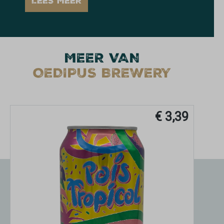
LEES MEER
MEER VAN
OEDIPUS BREWERY
€ 3,39