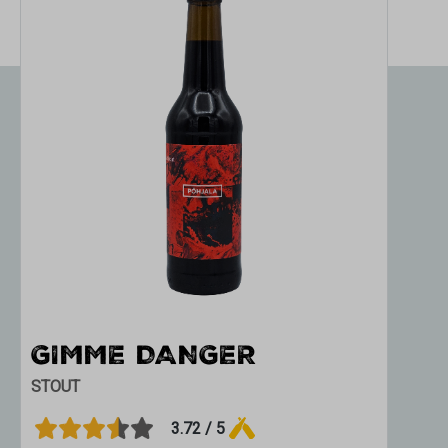
GIMME DANGER
C
STOUT
STO
3.72 / 5