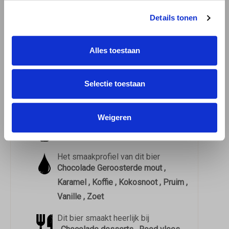
Details tonen
Põhjala Cocobänger
Download
informatie
Alles toestaan
Download het
proefformulier
4.12 / 5
Selectie toestaan
Dit bier heeft op Untappd een
4.12
gemiddeld uit
39.025
beoordelingen
Weigeren
Dit bier drink je het beste uit een
Stoutglas
Het smaakprofiel van dit bier
Chocolade Geroosterde mout ,
Karamel , Koffie , Kokosnoot , Pruim ,
Vanille , Zoet
Dit bier smaakt heerlijk bij