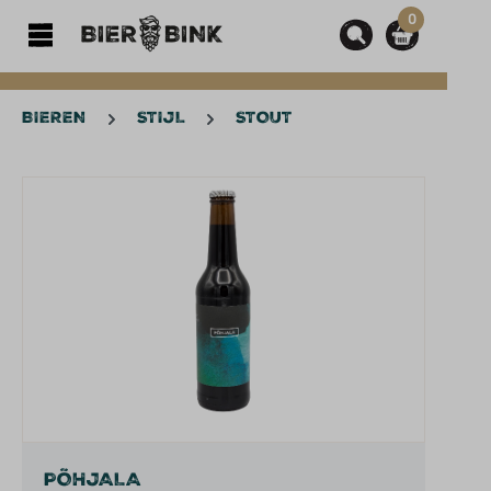
0
hoofdinhoud
BIEREN
STIJL
STOUT
Afbeeldingengalerij overslaan
PÕHJALA