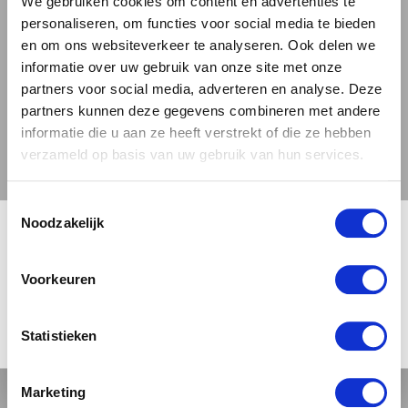
We gebruiken cookies om content en advertenties te
DE PERFECTE KEUZE
personaliseren, om functies voor social media te bieden
en om ons websiteverkeer te analyseren. Ook delen we
VOOR KENNERS
informatie over uw gebruik van onze site met onze
partners voor social media, adverteren en analyse. Deze
Biface past uitstekend bij verschillende
partners kunnen deze gegevens combineren met andere
gelegenheden, van een ontspannen avond
informatie die u aan ze heeft verstrekt of die ze hebben
thuis tot speciale momenten met vrienden. Dit
verzameld op basis van uw gebruik van hun services.
bier combineert prachtig met diverse
gerechten en vormt een waardige toevoeging
Toestemmingsselectie
🍺 LEEFDTIJDSCHECK 🍺
Noodzakelijk
aan elke biercollectie. Voor liefhebbers van
kwaliteitsbier die op zoek zijn naar iets
Je moet 18 jaar of ouder zijn om deze site te bezoeken.
bijzonders, biedt Biface de perfecte balans
Voorkeuren
tussen vertrouwdheid en ontdekking. Bestel
dit uitzonderlijke Nederlandse bier en ervaar
JA, IK BEN 18 JAAR OF OUDER
NEE
Statistieken
waarom Moersleutel zo gewaardeerd wordt in
de craft beer wereld.
Marketing