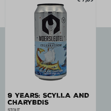
9 YEARS: SCYLLA AND
G
CHARYBDIS
BOC
STOUT