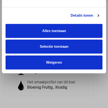
Meer over de bierstijl Tripel.
Details tonen
Moersleutel Biface
Download
informatie
Alles toestaan
Download het
proefformulier
3.78 / 5
Selectie toestaan
Dit bier heeft op Untappd een
3.78
gemiddeld uit
4.516
beoordelingen
Weigeren
Dit bier drink je het beste uit een
Kelkglas
Het smaakprofiel van dit bier
Bloemig Fruitig , Kruidig