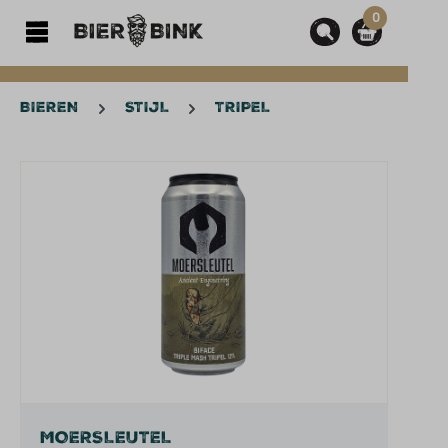
0
hoofdinhoud
BIEREN
STIJL
TRIPEL
Afbeeldingengalerij overslaan
MOERSLEUTEL