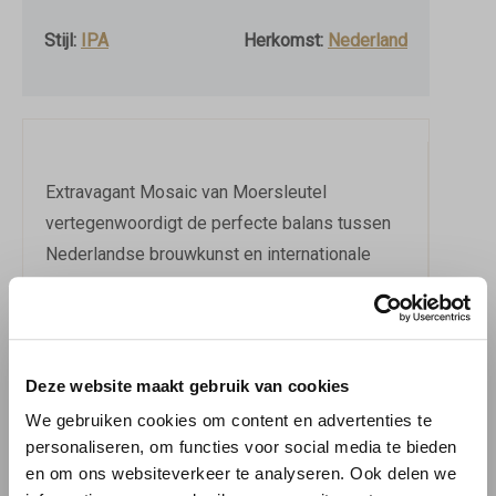
Stijl:
IPA
Herkomst:
Nederland
Extravagant Mosaic van Moersleutel
vertegenwoordigt de perfecte balans tussen
Nederlandse brouwkunst en internationale
hopkwaliteit. Deze krachtige IPA van 8,5%
alcohol toont het vakmanschap van Brouwerij
Moersleutel uit Alkmaar, waar traditie en
innovatie samenkomen in elke fles van 440ml.
Deze website maakt gebruik van cookies
Het goudgele bier opent met een verleidelijk
We gebruiken cookies om content en advertenties te
aroma van tropische vruchten en frisse citrus.
personaliseren, om functies voor social media te bieden
en om ons websiteverkeer te analyseren. Ook delen we