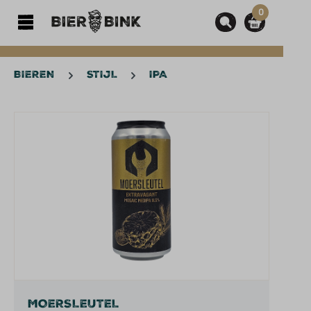
0
hoofdinhoud
BIEREN
STIJL
IPA
Afbeeldingengalerij overslaan
MOERSLEUTEL