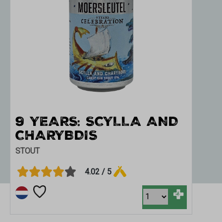
9 YEARS: SCYLLA AND
G
CHARYBDIS
BOC
STOUT
4.02 / 5
+