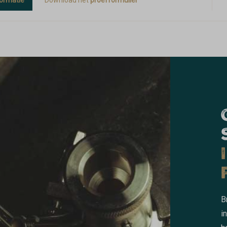
formatie
Download het
proefformulier
B
i