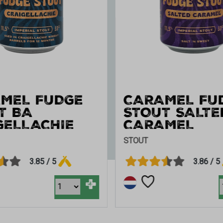
MEL FUDGE
FROSTBITE
T SALTED
MEL
BARLEY WINE
3.86 / 5
4.03 / 5
+