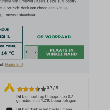
Crumble van Brouwerij Kees. Deze 10% pastry
tie op zich: denk aan chocolade, vanille,
ig - onweerstaanbaar!
NHOUD
33 L
Op voorraad
ER TEMP.
PLAATS IN
- 14 °C
WINKELMAND
st:
Nederland
3.7 / 5
Dit bier heeft op Untappd een
3.7
gemiddeld uit
1.210
beoordelingen
Dit bier drink je het beste uit een