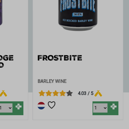
READY TO
CRUMBLE
STOUT
3.7 / 5
+
+