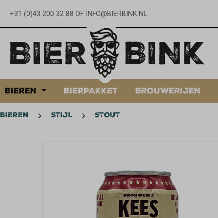
oekopdracht
Ga naar de hoofdnavigatie
+31 (0)43 200 32 88
OF
INFO@BIERBINK.NL
BIEREN
BIERPAKKET
BROUWERIJEN
BIEREN
STIJL
STOUT
Afbeeldingengalerij overslaan