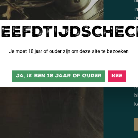
b
i
g
LEEFDTIJDSCHEC
s
b
K
Je moet 18 jaar of ouder zijn om deze site te bezoeken.
k
c
t
JA, IK BEN 18 JAAR OF OUDER
NEE
N
b
b
k