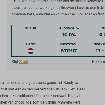
Zin in iets bijzonders? Probeer dan de unieke Ready to 
stout, een samenwerking met Brouwerij Lost, is een trakta
Amarena-kers, amandel en kruimelkoek. Vol, zoet en fruit
KLEUR
ALCOHOL %
I
10,0%
0,
LAND
BIERSTIJL
SERVE
STOUT
11 
Stijl:
Stout
Herkom
 een unieke blend gecreëerd, genaamd 'Ready to
 stout met een alcoholpercentage van 10%. Het is een
chen, een traditioneel Duitse kersentaart. Ready to
 tonen van chocolade, romige vanille, Amarena-kers,