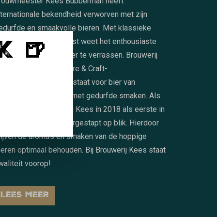
rouwmeester Kees Bubberman heeft
nternationale bekendheid verworven met zijn
edurfde en smaakvolle bieren. Met klassieke
K 🍺
tijlen en een eigen twist weet het enthousiaste
rouwteam telkens weer te verrassen. Brouwerij
ees is trots op het Pure & Craft-
waliteitsstempel, wat staat voor bier van
onstante topkwaliteit met gedurfde smaken. Als
rendsetter is Brouwerij Kees in 2018 als eerste in
ederland volledig overgestapt op blik. Hierdoor
lijven de aroma's en smaken van de hoppige
ieren optimaal behouden. Bij Brouwerij Kees staat
waliteit voorop!
LEES MEER