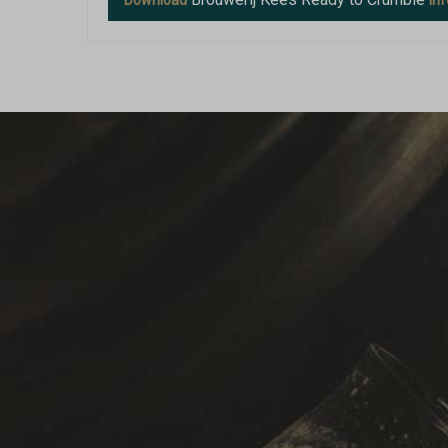
Download
in